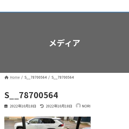
コ
ナ
弘法 行政書士事務所
ン
ビ
テ
ゲ
ン
ー
ツ
シ
へ
ョ
ス
ン
メディア
キ
に
ッ
移
プ
動
Home
S__78700564
S__78700564
S__78700564
最
2022年10月18日
2022年10月18日
NORI
終
更
新
日