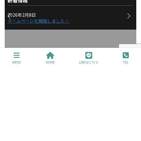
新着情報
2026年2月8日
ホームページを開設しました！
交通事故被害の治療を継続し
MENU
HOME
LINEはこちら
TEL
たいけど・・・
どこに相談したらいいかわか
らない・・・
当事務所は北海道は札幌市にございますが、全国の交通事故被害
に遭った患者さんを対象に、傷害分の被害者請求の代行に特化し
たサービスを提供しています。