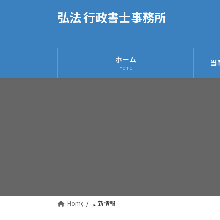
コ
ナ
弘法 行政書士事務所
ン
ビ
テ
ゲ
ン
ー
ツ
シ
ホーム
当
へ
ョ
Home
ス
ン
キ
に
ッ
移
プ
動
Home
更新情報