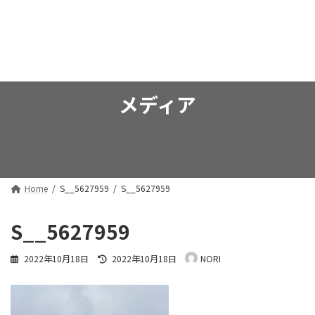
コ
ナ
弘法 行政書士事務所
ン
ビ
テ
ゲ
ン
ー
ツ
シ
へ
ョ
ス
ン
メディア
キ
に
ッ
移
プ
動
Home
S__5627959
S__5627959
S__5627959
最
2022年10月18日
2022年10月18日
NORI
終
更
新
日