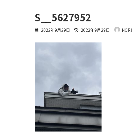
S__5627952
最
2022年9月29日
2022年9月29日
NORI
終
更
新
日
時
: