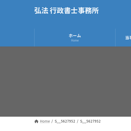
コ
ナ
弘法 行政書士事務所
ン
ビ
テ
ゲ
ン
ー
ツ
シ
ホーム
当
へ
ョ
Home
ス
ン
キ
に
ッ
移
プ
動
Home
S__5627952
S__5627952