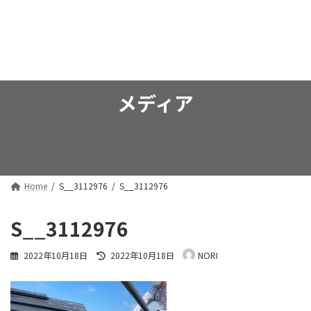
コ
ナ
弘法 行政書士事務所
ン
ビ
テ
ゲ
ン
ー
ツ
シ
へ
ョ
ス
ン
メディア
キ
に
ッ
移
プ
動
Home
S__3112976
S__3112976
S__3112976
最
2022年10月18日
2022年10月18日
NORI
終
更
新
日