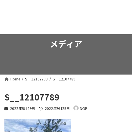
コ
ナ
弘法 行政書士事務所
ン
ビ
テ
ゲ
ン
ー
ツ
シ
へ
ョ
ス
ン
メディア
キ
に
ッ
移
プ
動
Home
S__12107789
S__12107789
S__12107789
最
2022年9月29日
2022年9月29日
NORI
終
更
新
日